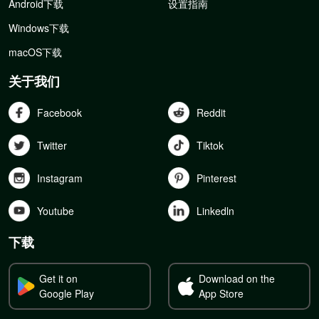
Android下载
设置指南
Windows下载
macOS下载
关于我们
Facebook
Reddit
Twitter
Tiktok
Instagram
Pinterest
Youtube
Linkedln
下载
Get it on
Download on the
Google Play
App Store