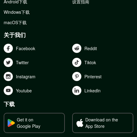
Android下载
设置指南
Windows下载
macOS下载
关于我们
Facebook
Reddit
Twitter
Tiktok
Instagram
Pinterest
Youtube
Linkedln
下载
Get it on
Download on the
Google Play
App Store