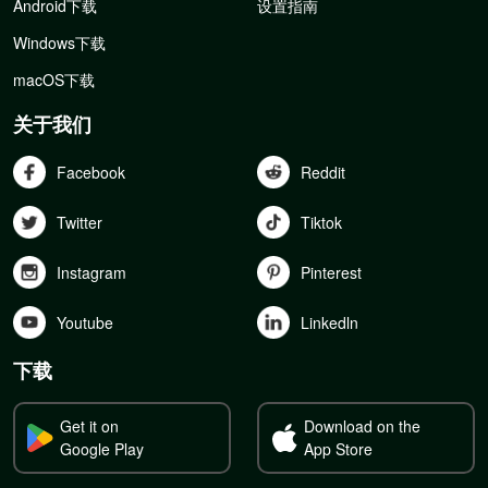
Android下载
设置指南
Windows下载
macOS下载
关于我们
Facebook
Reddit
Twitter
Tiktok
Instagram
Pinterest
Youtube
Linkedln
下载
Get it on
Download on the
Google Play
App Store