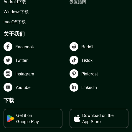
Android下载
设置指南
Windows下载
macOS下载
关于我们
Facebook
Reddit
Twitter
Tiktok
Instagram
Pinterest
Youtube
Linkedln
下载
Get it on
Download on the
Google Play
App Store