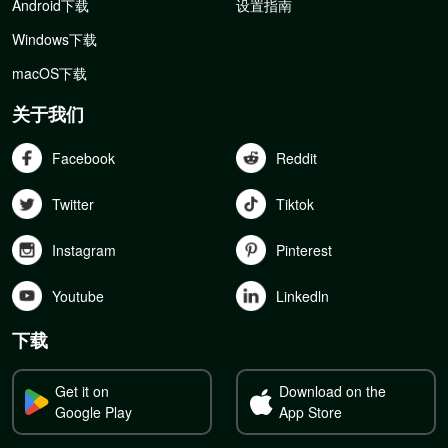
Android下载
设置指南
Windows下载
macOS下载
关于我们
Facebook
Reddit
Twitter
Tiktok
Instagram
Pinterest
Youtube
Linkedln
下载
Get it on
Download on the
Google Play
App Store