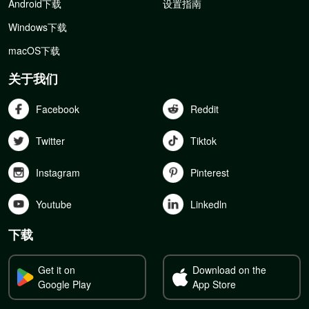
Android下载
设置指南
Windows下载
macOS下载
关于我们
Facebook
Reddit
Twitter
Tiktok
Instagram
Pinterest
Youtube
Linkedln
下载
Get it on
Download on the
Google Play
App Store