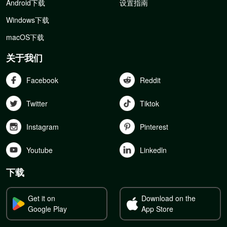
Android下载
设置指南
Windows下载
macOS下载
关于我们
Facebook
Reddit
Twitter
Tiktok
Instagram
Pinterest
Youtube
Linkedln
下载
Get it on
Download on the
Google Play
App Store