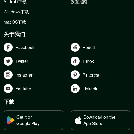
Android下载
设置指南
Windows下载
macOS下载
关于我们
Facebook
Reddit
Twitter
Tiktok
Instagram
Pinterest
Youtube
Linkedln
下载
Get it on
Download on the
Google Play
App Store