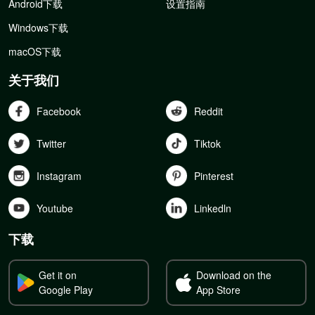
Android下载
设置指南
Windows下载
macOS下载
关于我们
Facebook
Reddit
Twitter
Tiktok
Instagram
Pinterest
Youtube
Linkedln
下载
Get it on
Download on the
Google Play
App Store