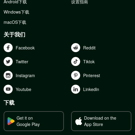
Android下载
设置指南
Windows下载
macOS下载
关于我们
Facebook
Reddit
Twitter
Tiktok
Instagram
Pinterest
Youtube
Linkedln
下载
Get it on
Download on the
Google Play
App Store