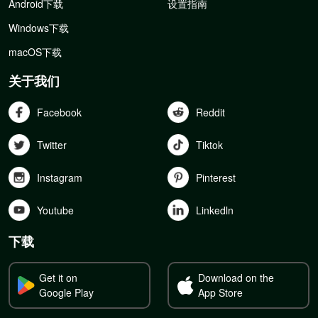
Android下载
设置指南
Windows下载
macOS下载
关于我们
Facebook
Reddit
Twitter
Tiktok
Instagram
Pinterest
Youtube
Linkedln
下载
Get it on
Download on the
Google Play
App Store