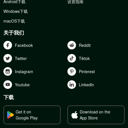
Android下载
设置指南
Windows下载
macOS下载
关于我们
Facebook
Reddit
Twitter
Tiktok
Instagram
Pinterest
Youtube
Linkedln
下载
Get it on
Download on the
Google Play
App Store