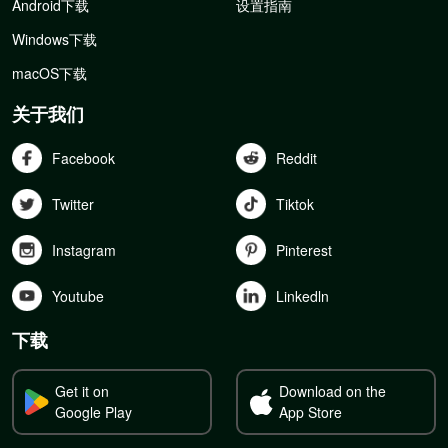
Android下载
设置指南
Windows下载
macOS下载
关于我们
Facebook
Reddit
Twitter
Tiktok
Instagram
Pinterest
Youtube
Linkedln
下载
Get it on
Download on the
Google Play
App Store