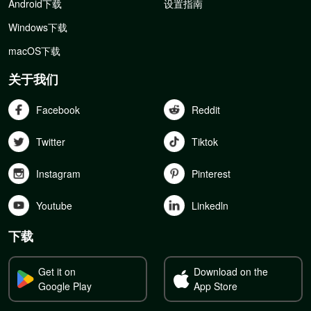
Android下载
设置指南
Windows下载
macOS下载
关于我们
Facebook
Reddit
Twitter
Tiktok
Instagram
Pinterest
Youtube
Linkedln
下载
Get it on
Download on the
Google Play
App Store