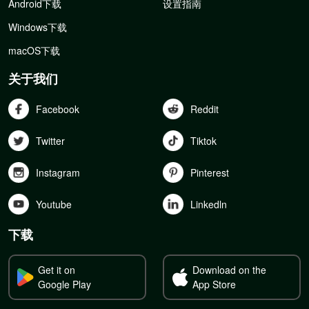
Android下载
设置指南
Windows下载
macOS下载
关于我们
Facebook
Reddit
Twitter
Tiktok
Instagram
Pinterest
Youtube
Linkedln
下载
Get it on
Download on the
Google Play
App Store