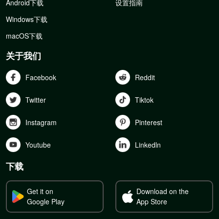
Android下载
设置指南
Windows下载
macOS下载
关于我们
Facebook
Reddit
Twitter
Tiktok
Instagram
Pinterest
Youtube
Linkedln
下载
Get it on
Download on the
Google Play
App Store