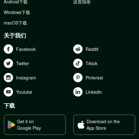
Android下载
设置指南
Windows下载
macOS下载
关于我们
Facebook
Reddit
Twitter
Tiktok
Instagram
Pinterest
Youtube
Linkedln
下载
Get it on
Download on the
Google Play
App Store