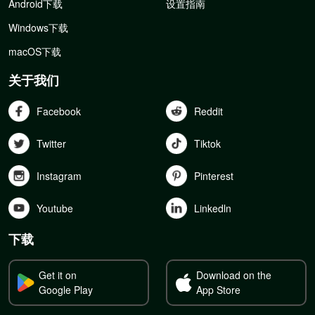
Android下载
设置指南
Windows下载
macOS下载
关于我们
Facebook
Reddit
Twitter
Tiktok
Instagram
Pinterest
Youtube
Linkedln
下载
Get it on
Download on the
Google Play
App Store