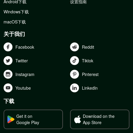
Android下载
设置指南
Windows下载
macOS下载
关于我们
Facebook
Reddit
Twitter
Tiktok
Instagram
Pinterest
Youtube
Linkedln
下载
Get it on
Download on the
Google Play
App Store