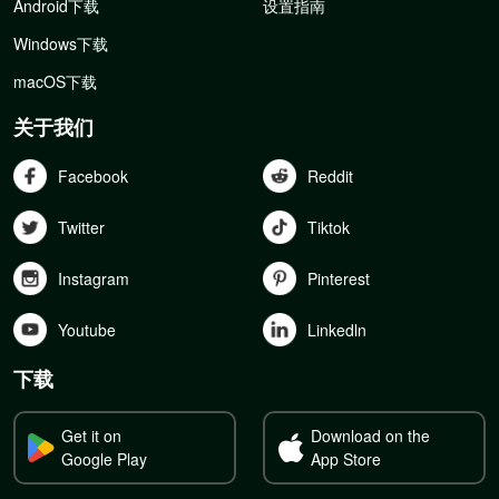
Android下载
设置指南
Windows下载
macOS下载
关于我们
Facebook
Reddit
Twitter
Tiktok
Instagram
Pinterest
Youtube
Linkedln
下载
Get it on
Download on the
Google Play
App Store