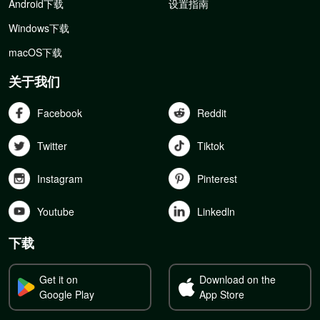
Android下载
设置指南
Windows下载
macOS下载
关于我们
Facebook
Reddit
Twitter
Tiktok
Instagram
Pinterest
Youtube
Linkedln
下载
Get it on
Download on the
Google Play
App Store