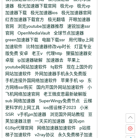
速器
极光加速器下载官网
极光vp
极光vp
加速器下载
极光加速器ios
极光加速器官网
红杏加速器下载官方
极光翻墙
开眼加速器
官网
浏览youtube加速器推荐
速锐加速ssr
官网
OpenMediaVault
全球节点加速器
green加速器下载
电脑下载ssr
用代理ip上网
加速软件
比特加速器修改vip时长
灯蓝专业
版免费 安卓
老王v
代理http
狸猫加速器安
卓版
ip加速器破解
加速器去
苹果上
youtube网站加速软件
fq软件
现在上国外的
网站加速软件
外网加速器手机永久免费版
手机连接外国网络加速软件
苹果手机 vp
东
方网络ssr购买
国内开国外网站加速软件
小
飞机网络加速官网
老王微皮恩最新破解版
sub 网络加速器
SuperWingy免费节点
云梯
更科学的上网工具
ios搭设梯子2023
小米
SSR
v手机pn加速器
浏览国外网站教程
豆
荚加速器注册
一天买的加速器
旋风vpn
618ip代理官网
网络加速器加速软件
p站搭
梯子加速软件
v2ray协议
永久免费梯子加速